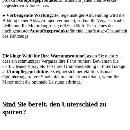
proaktiv
Autopflegeprodukte
Ein Muss-für jeden Heimwerker-
begeisterten Autobesitzer.
● Vorbeugende Wartung:
Bei regelmäßiger Anwendung wird die
Bildung neuer Ablagerungen verhindert, sodass Ihr Vergaser sauber
bleibt und Ihr Motor langfristig effizient läuft. Es ist eines der
intelligentesten
Autopflegeprodukte
für eine langfristige-Gesundheit
des Fahrzeugs.
Die kluge Wahl für Ihre Wartungsroutine
Lassen Sie nicht zu,
dass ein schmutziger Vergaser Ihre Fahrt ruiniert. Bewahren Sie
Carb Cleaner Spray als Teil Ihrer Grundausstattung in Ihrer Garage
auf
Autopflegeprodukte
. Es eignet sich perfekt für saisonale
Optimierungen-, vor Straßenfahrten oder immer dann, wenn Ihr
Motor nicht die optimale Leistung erbringt.
Sind Sie bereit, den Unterschied zu
spüren?