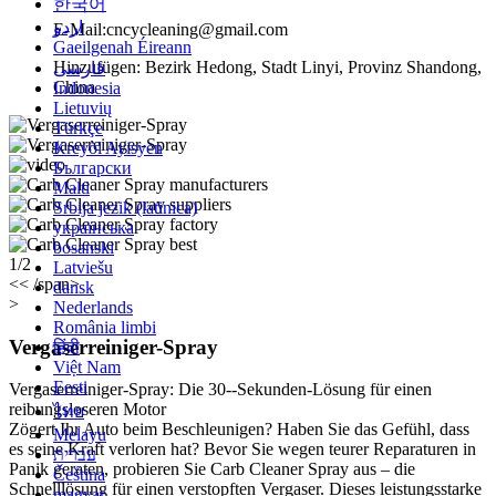
한국어
اردو
E-Mail:cncycleaning@gmail.com
Gaeilgenah Éireann
Hinzufügen: Bezirk Hedong, Stadt Linyi, Provinz Shandong,
فارسی
China
Indonesia
Lietuvių
Türkçe
Kreyòl Ayisyen
Български
Malti
Srbija jezik (latinica)
українська
bosanski
1/2
Latviešu
<< /span>
dansk
>
Nederlands
România limbi
Vergaserreiniger-Spray
हिंदी
Việt Nam
Eesti
Vergaserreiniger-Spray: Die 30--Sekunden-Lösung für einen
reibungsloseren Motor
ไทย
Zögert Ihr Auto beim Beschleunigen? Haben Sie das Gefühl, dass
Melayu
es seine Kraft verloren hat? Bevor Sie wegen teurer Reparaturen in
עברית
Panik geraten, probieren Sie Carb Cleaner Spray aus – die
Čeština
Schnelllösung für einen verstopften Vergaser. Dieses leistungsstarke
magyar