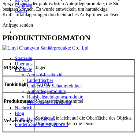
Spray ist eines der praktischsten Autopflegeprodukte, die Sie
Cymraeg
besitzen können. Es wurde entwickelt, um hartnäckige
Català
Kraftstoffablagerungen durch einfaches Aufsprühen zu lösen.
Anfrage senden
PRODUKTINFORMATON
Startseite
Über uns
MARKE:
Jäger
Produkte
Aerosol-Insektizid
Lufterfrischer
Tankinhalt:
450 ml
Universeller Schaumreiniger
Autopflegeprodukte
Haushaltsreinigungsprodukte
Produktname:
Vergaserreinigungsmittel
PU-Schaum-Dichtstoff
Nachricht
Blog
Sprühen Sie leicht auf die Oberfläche des Objekts.
Kontaktieren Sie uns
Verwendung:
Drücken Sie einfach die Düse.
Fordern Sie ein Angebot an