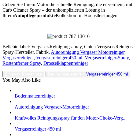
Geben Sie Ihrem Motor die schnelle Reinigung, die er verdient, mit
Carb Cleaner Spray – der unkomplizierten Lösung in
Ihrem
Autopflegeprodukte
Kollektion für Höchstleistungen.
Beliebte label: Vergaser-Reinigungsspray, China Vergaser-Reiniger-
Spray-Hersteller, Fabrik,
Autoreinigung Vergaser Motorreiniger
,
Vergaserreiniger
,
Vergaserreiniger 450 ml
,
Vergaserreiniger-Spray
,
Rostentferner-Spray
,
Drosselklappenreiniger
Ein paar: Kostenlose
Der nächste streifen:
Vergaserreiniger 450 ml
You May Also Like
Bodenmattenreiniger
Autoreinigung Vergaser-Motorreiniger
Kraftvolles Reinigungsspray für den Motor-Choke-Verg...
Vergaserreiniger 450 ml