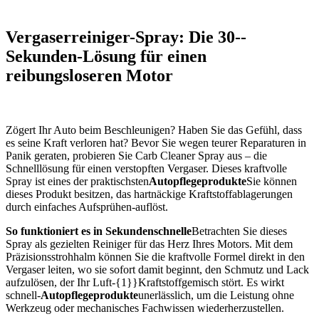
Vergaserreiniger-Spray: Die 30--
Sekunden-Lösung für einen
reibungsloseren Motor
Zögert Ihr Auto beim Beschleunigen? Haben Sie das Gefühl, dass
es seine Kraft verloren hat? Bevor Sie wegen teurer Reparaturen in
Panik geraten, probieren Sie Carb Cleaner Spray aus – die
Schnelllösung für einen verstopften Vergaser. Dieses kraftvolle
Spray ist eines der praktischsten
Autopflegeprodukte
Sie können
dieses Produkt besitzen, das hartnäckige Kraftstoffablagerungen
durch einfaches Aufsprühen-auflöst.
So funktioniert es in Sekundenschnelle
Betrachten Sie dieses
Spray als gezielten Reiniger für das Herz Ihres Motors. Mit dem
Präzisionsstrohhalm können Sie die kraftvolle Formel direkt in den
Vergaser leiten, wo sie sofort damit beginnt, den Schmutz und Lack
aufzulösen, der Ihr Luft-{1}}Kraftstoffgemisch stört. Es wirkt
schnell-
Autopflegeprodukte
unerlässlich, um die Leistung ohne
Werkzeug oder mechanisches Fachwissen wiederherzustellen.