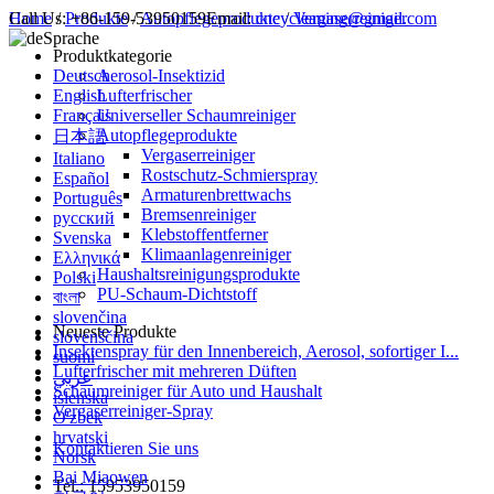
Call Us:
Home
/
Produkte
+86-159-53950159
/
Autopflegeprodukte
Email:
cncycleaning@gmail.com
/
Vergaserreiniger
Sprache
Produktkategorie
Deutsch
Aerosol-Insektizid
English
Lufterfrischer
Français
Universeller Schaumreiniger
Autopflegeprodukte
日本語
Vergaserreiniger
Italiano
Rostschutz-Schmierspray
Español
Armaturenbrettwachs
Português
Bremsenreiniger
русский
Klebstoffentferner
Svenska
Klimaanlagenreiniger
Ελληνικά
Haushaltsreinigungsprodukte
Polski
PU-Schaum-Dichtstoff
বাংলা
slovenčina
Neueste Produkte
slovenščina
Insektenspray für den Innenbereich, Aerosol, sofortiger I...
suomi
Lufterfrischer mit mehreren Düften
عربي
Schaumreiniger für Auto und Haushalt
íslenska
Vergaserreiniger-Spray
O'zbek
hrvatski
Kontaktieren Sie uns
Norsk
Bai Miaowen
Tel.: 15953950159